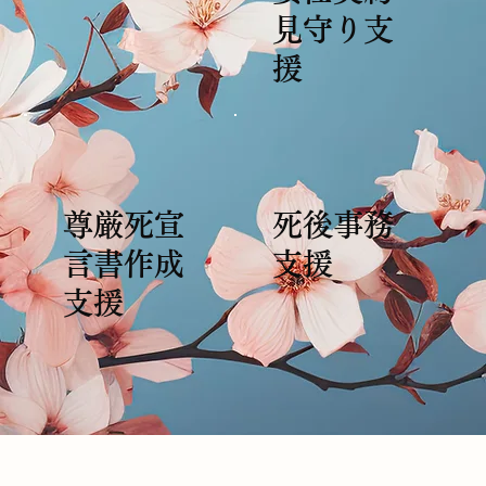
見守り支
援
尊厳死宣
死後事務
言書作成
支援
支援