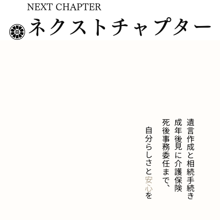
NEXT CHAPTER
ネクストチャプター
死後事務委任まで、
成年後見に介護保険
遺言作成と相続手続き
自分らしさと
安心
を